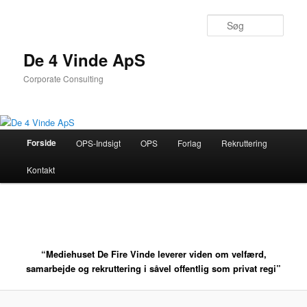
Søg
De 4 Vinde ApS
Corporate Consulting
Primær
Forside
OPS-Indsigt
OPS
Forlag
Rekruttering
Fortsæt
menu
Kontakt
til
primært
indhold
“Mediehuset De Fire Vinde leverer viden om velfærd,
samarbejde og rekruttering i såvel offentlig som privat regi”