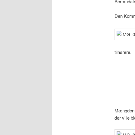
Bermudatr
Den Kommu
tilhørere.
Mængden 
der ville b