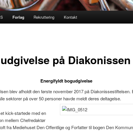
PS
Forlag
Rekruttering
Kontakt
udgivelse på Diakonissen
Energifyldt bogudgivelse
sen blev afholdt den første november 2017 på Diakonissestiftelsen. 
alle sektorer på over 50 personer havde meldt deres deltagelse.
t kick-startede med en
on mellem Chefredaktør
toft fra Mediehuset Den Offentlige og Forfatter til bogen Den Kommun