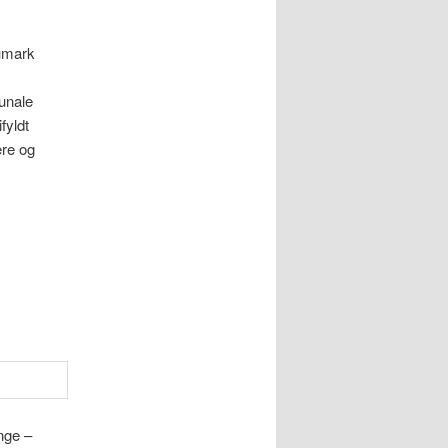
umark
unale
fyldt
ere og
nge –