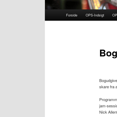
Primær
Forside
OPS-Indsigt
O
Fortsæt
menu
til
primært
Bog
indhold
Bogudgivel
skare fra 
Programme
jam-sessi
Nick Allen