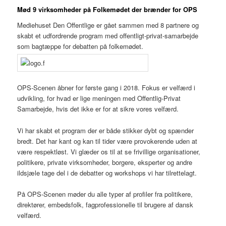
Mød 9 virksomheder på Folkemødet der brænder for OPS
Mediehuset Den Offentlige er gået sammen med 8 partnere og
skabt et udfordrende program med offentligt-privat-samarbejde
som bagtæppe for debatten på folkemødet.
OPS-Scenen åbner for første gang i 2018. Fokus er velfærd i
udvikling, for hvad er lige meningen med Offentlig-Privat
Samarbejde, hvis det ikke er for at sikre vores velfærd.
Vi har skabt et program der er både stikker dybt og spænder
bredt. Det har kant og kan til tider være provokerende uden at
være respektløst. Vi glæder os til at se frivillige organisationer,
politikere, private virksomheder, borgere, eksperter og andre
ildsjæle tage del i de debatter og workshops vi har tilrettelagt.
På OPS-Scenen møder du alle typer af profiler fra politikere,
direktører, embedsfolk, fagprofessionelle til brugere af dansk
velfærd.