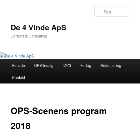
Søg
De 4 Vinde ApS
Corporate Consulting
Primær
OPS
Forside
OPS-Indsigt
Forlag
Rekruttering
Fortsæt
menu
Kontakt
til
primært
indhold
OPS-Scenens program
2018