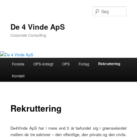
Søg
De 4 Vinde ApS
Corporate Consulting
Primær
Rekruttering
Forside
OPS-Indsigt
OPS
Forlag
Fortsæt
menu
Kontakt
til
primært
indhold
Rekruttering
De4Vinde ApS har i mere end ti år befundet sig i grænselandet
mellem de tre sektorer – den offentlige, den private og den civile.